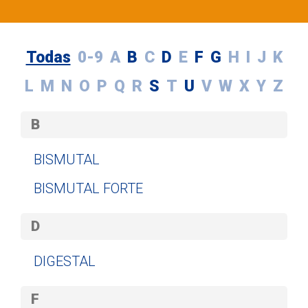
Todas
0-9
A
B
C
D
E
F
G
H
I
J
K
L
M
N
O
P
Q
R
S
T
U
V
W
X
Y
Z
B
BISMUTAL
BISMUTAL FORTE
D
DIGESTAL
F