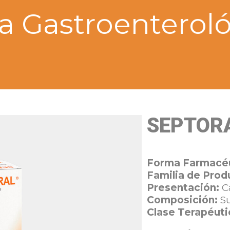
a Gastroenterol
SEPTOR
Forma Farmacéu
Familia de Prod
Presentación:
C
Composición:
S
Clase Terapéuti