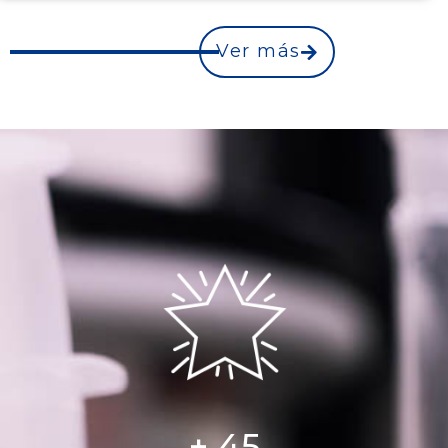
Ver más
+ 
45