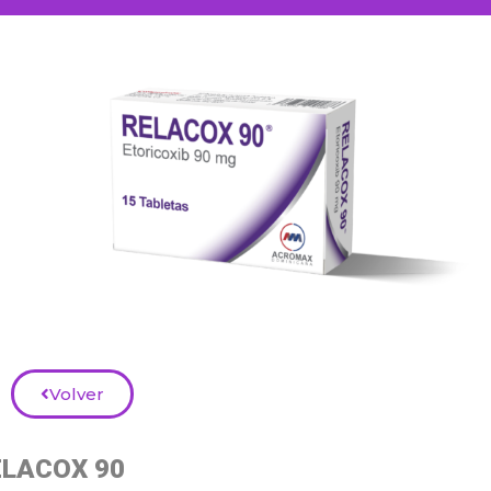
Volver
ELACOX 90