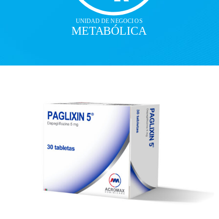
UNI
D
AD DE N
E
GOCI
O
S
ME
T
A
B
ÓLICA