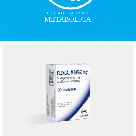
UNI
D
AD DE N
E
GOCI
O
S
ME
T
A
B
ÓLICA