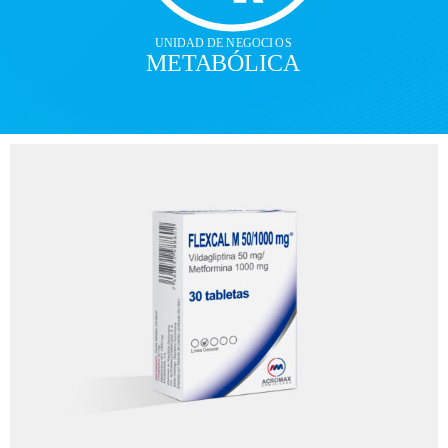
UNI
D
AD DE N
E
GOCI
O
S
ME
T
A
B
ÓLICA