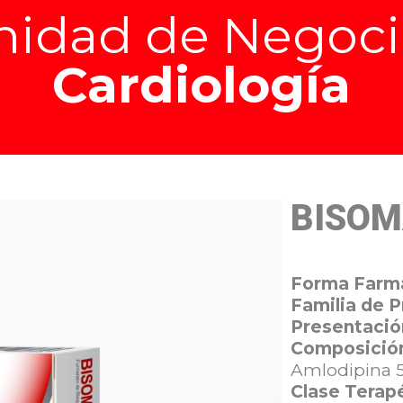
nidad de Negoci
Cardiología
BISOM
Forma Farm
Familia de 
Presentació
Composició
Amlodipina 
Clase Terap