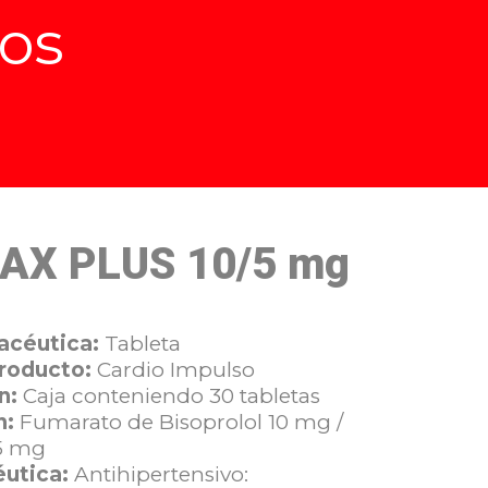
os
AX PLUS 10/5 mg
acéutica:
Tableta
Producto:
Cardio Impulso
n:
Caja conteniendo 30 tabletas
n:
Fumarato de Bisoprolol 10 mg /
5 mg
éutica:
Antihipertensivo: