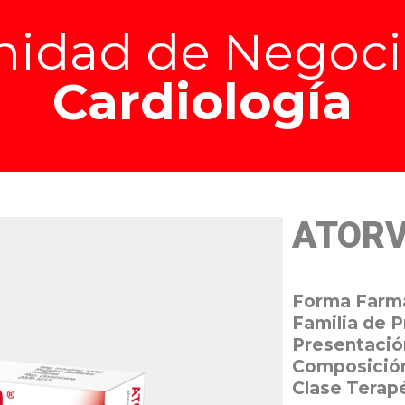
nidad de Negoci
Cardiología
ATORV
Forma Farm
Familia de 
Presentació
Composició
Clase Terap