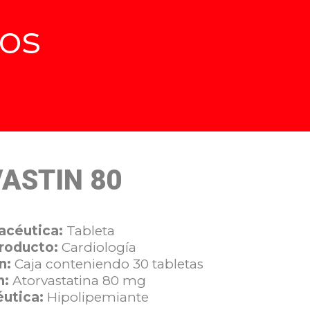
os
ASTIN 80
acéutica:
Tableta
Producto:
Cardiología
n:
Caja conteniendo 30 tabletas
n:
Atorvastatina 80 mg
éutica:
Hipolipemiante