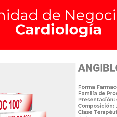
nidad de Negoci
Cardiología
ANGIBL
Forma Farmacé
Familia de Pro
Presentación:
Composición:
L
Clase Terapéut