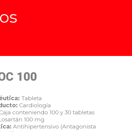
os
OC 100
utica:
Tableta
ducto:
Cardiología
Caja conteniendo 100 y 30 tabletas
osartán 100 mg
ica:
Antihipertensivo (Antagonista