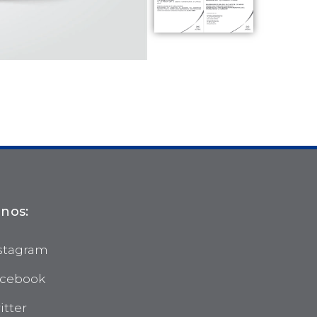
nos:
stagram
cebook
itter