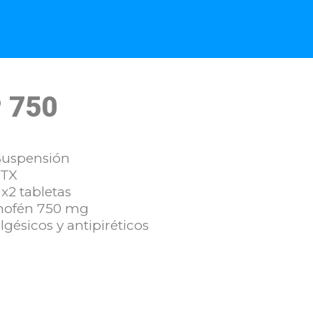
 750
uspensión
TX
r x2 tabletas
nofén 750 mg
gésicos y antipiréticos