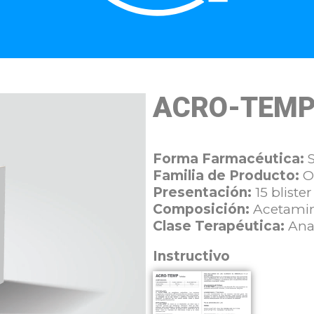
ACRO-TEMP
Forma Farmacéutica:
S
Familia de Producto:
O
Presentación:
15 bliste
Composición:
Acetami
Clase Terapéutica:
Anal
Instructivo